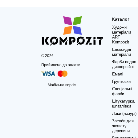
Каталог
Художні
матеріали
ART
Kompozit
Епоксидні
матеріали
© 2026
Фарби водно-
Приймаємо до оплати
дисперсійні
Емалі
Ґрунтовки
Мобільна версія
Спеціальні
фарби
Штукатурки,
шпатлівки
Лаки (лазурі)
Засоби для
захисту
деревини