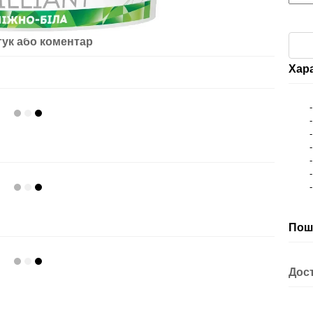
гук або коментар
Хар
Пош
Дос