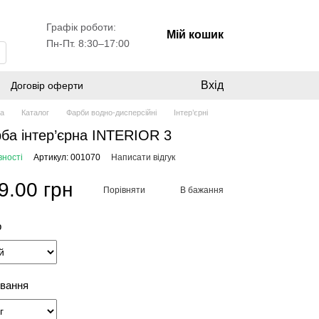
Графік роботи:
Мій кошик
Пн-Пт. 8:30–17:00
Вхід
Договір оферти
на
Каталог
Фарби водно-дисперсійні
Інтер’єрні
ба інтер’єрна INTERIOR 3
вності
Артикул: 001070
Написати відгук
9.00 грн
Порівняти
В бажання
р
вання