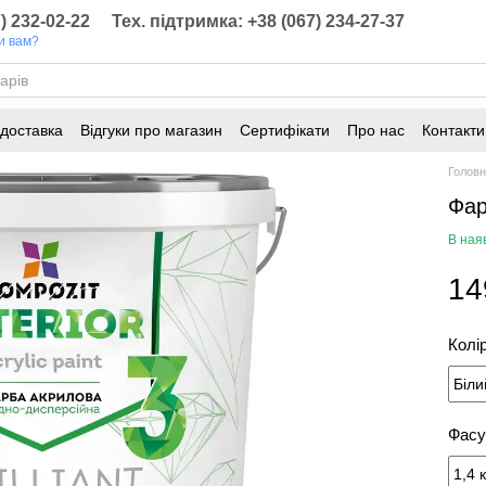
) 232-02-22
Тех. підтримка: +38 (067) 234-27-37
и вам?
 доставка
Відгуки про магазин
Сертифікати
Про нас
Контакти
онування
Статті
Голов
Фар
В ная
14
Колі
Фасу