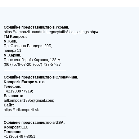
Офіційне представництво в Україні.
https://kompozit.ua/adminLegacy/utils/site_settings.php#
ТМ Kompozit
м. Київ,
Пр. Степана Бандери, 20Б,
поверх 11 ,
м. Харків,
Проспект Героїв Харкова, 128-А
(067) 578-07-20, (057) 738-57-27
Офіційне представництво в Словаччині.
Kompozit Europe s. r. o.
Телефон:
+421903977919;
Ел. пошта:
artkompozit1995@gmail.com;
Сайт:
https://artkompozit.sk
Офіційне представництво в USA.
Kompozit LLC
Телефон:
+1 (305) 497-8051