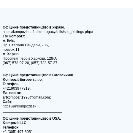
Офіційне представництво в Україні.
https://kompozit.ua/adminLegacy/utils/site_settings.php#
ТМ Kompozit
м. Київ,
Пр. Степана Бандери, 20Б,
поверх 11 ,
м. Харків,
Проспект Героїв Харкова, 128-А
(067) 578-07-20, (057) 738-57-27
Офіційне представництво в Словаччині.
Kompozit Europe s. r. o.
Телефон:
+421903977919;
Ел. пошта:
artkompozit1995@gmail.com;
Сайт:
https://artkompozit.sk
Офіційне представництво в USA.
Kompozit LLC
Телефон:
+1 (305) 497-8051