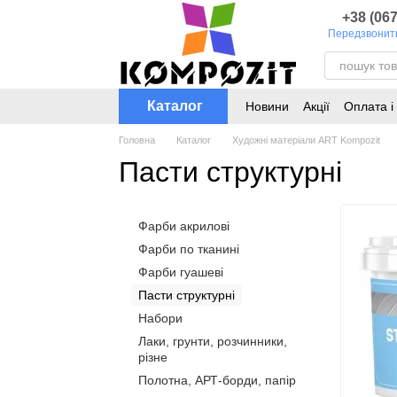
Перейти до основного контенту
+38 (067
Передзвонит
Каталог
Новини
Акції
Оплата і
Каталог кольорів для т
Головна
Каталог
Художні матеріали ART Kompozit
Пасти структурні
Фарби акрилові
Фарби по тканині
Фарби гуашеві
Пасти структурні
Набори
Лаки, грунти, розчинники,
різне
Полотна, АРТ-борди, папір