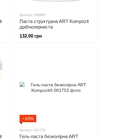
Артикул: 000885
t
Паста структурна ART Kompozit
дрібнозерниста
132.00 грн
−10%
Артикул: 001753
t
Гель-паста безколірна ART