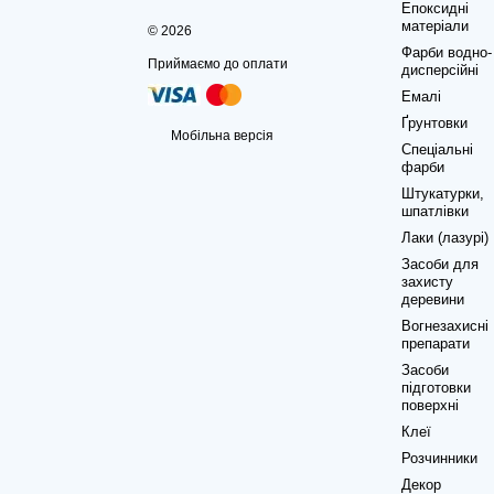
Епоксидні
матеріали
© 2026
Фарби водно-
Приймаємо до оплати
дисперсійні
Емалі
Ґрунтовки
Мобільна версія
Спеціальні
фарби
Штукатурки,
шпатлівки
Лаки (лазурі)
Засоби для
захисту
деревини
Вогнезахисні
препарати
Засоби
підготовки
поверхні
Клеї
Розчинники
Декор