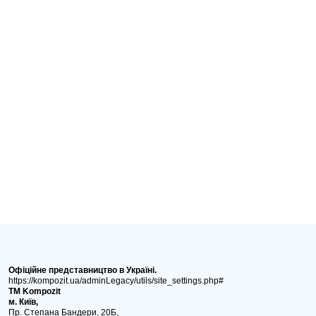
Офіційне представництво в Україні.
https://kompozit.ua/adminLegacy/utils/site_settings.php#
ТМ Kompozit
м. Київ,
Пр. Степана Бандери, 20Б,