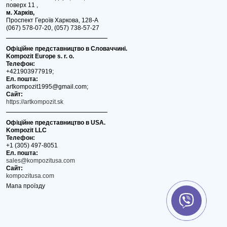
поверх 11 ,
м. Харків,
Проспект Героїв Харкова, 128-А
(067) 578-07-20, (057) 738-57-27
Офіційне представництво в Словаччині.
Kompozit Europe s. r. o.
Телефон:
+421903977919;
Ел. пошта:
artkompozit1995@gmail.com;
Сайт:
https://artkompozit.sk
Офіційне представництво в USA.
Kompozit LLC
Телефон:
+1 (305) 497-8051
Ел. пошта:
sales@kompozitusa.com
Сайт:
kompozitusa.com
Мапа проїзду