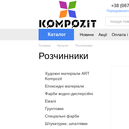
Перейти до основного контенту
+38 (067
Передзвонит
Каталог
Новини
Акції
Оплата і
Каталог кольорів для т
Головна
Каталог
Розчинники
Розчинники
Художні матеріали ART
Kompozit
Епоксидні матеріали
Фарби водно-дисперсійні
Емалі
Ґрунтовки
Спеціальні фарби
Штукатурки, шпатлівки