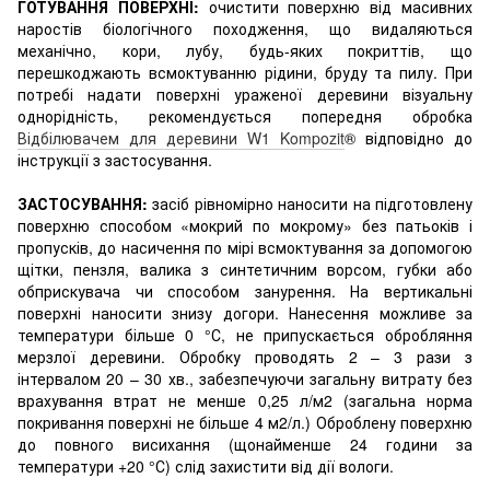
ГОТУВАННЯ ПОВЕРХНІ:
очистити поверхню від масивних
наростів біологічного походження, що видаляються
механічно, кори, лубу, будь-яких покриттів, що
перешкоджають всмоктуванню рідини, бруду та пилу. При
потребі надати поверхні ураженої деревини візуальну
однорідність, рекомендується попередня обробка
Відбілювачем для деревини W1 Kompozit
® відповідно до
інструкції з застосування.
ЗАСТОСУВАННЯ:
засіб рівномірно наносити на підготовлену
поверхню способом «мокрий по мокрому» без патьоків і
пропусків, до насичення по мірі всмоктування за допомогою
щітки, пензля, валика з синтетичним ворсом, губки або
обприскувача чи способом занурення. На вертикальні
поверхні наносити знизу догори. Нанесення можливе за
температури більше 0 °С, не припускається обробляння
мерзлої деревини. Обробку проводять 2 – 3 рази з
інтервалом 20 – 30 хв., забезпечуючи загальну витрату без
врахування втрат не менше 0,25 л/м2 (загальна норма
покривання поверхні не більше 4 м2/л.) Оброблену поверхню
до повного висихання (щонайменше 24 години за
температури +20 °С) слід захистити від дії вологи.