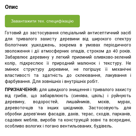
Опис
Завантажити тех. специфікацію
Готовий до застосування спеціальний антисептичний засіб
для тривалого захисту деревини від широкого спектру
біологічних ушкоджень, зокрема в умовах періодичного
зволоження і дії атмосферних опадів, строком до 40 років.
Забарвлює деревину у легкий приємний оливково-зелений
колір, підкреслює її природний малюнок і текстуру. Не
змінює структуру деревини, не погіршує її механічні
властивості та здатність до склеювання, лакування і
фарбування. Для зовнішніх і внутрішніх робіт.
ПРИЗНАЧЕННЯ:
для швидкого знищення і тривалого захисту
від грибів, що забарвлюють (синява, цвіль) і руйнують
деревину, водоростей, лишайників, мохів, мурах,
деревоточців та інших шкідників. Застосовують для
обробки дерев'яних фасадів, дахів, терас, сходів, парканів,
садових меблів, виробів та конструкцій зовні та всередині,
особливо вологих і погано вентильованих, будівель.