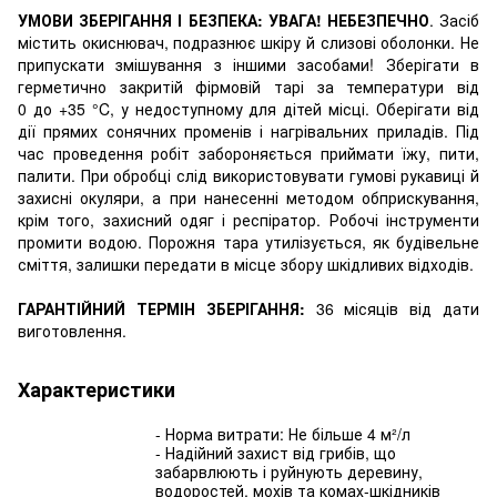
УМОВИ ЗБЕРІГАННЯ І БЕЗПЕКА: УВАГА! НЕБЕЗПЕЧНО
. Засіб
містить окиснювач, подразнює шкіру й слизові оболонки. Не
припускати змішування з іншими засобами! Зберігати в
герметично закритій фірмовій тарі за температури від
0 до +35 °C, у недоступному для дітей місці. Оберігати від
дії прямих сонячних променів і нагрівальних приладів. Під
час проведення робіт забороняється приймати їжу, пити,
палити. При обробці слід використовувати гумові рукавиці й
захисні окуляри, а при нанесенні методом обприскування,
крім того, захисний одяг і респіратор. Робочі інструменти
промити водою. Порожня тара утилізується, як будівельне
сміття, залишки передати в місце збору шкідливих відходів.
ГАРАНТІЙНИЙ ТЕРМІН ЗБЕРІГАННЯ:
36 місяців від дати
виготовлення.
Характеристики
- Норма витрати: Не більше 4 м²/л
- Надійний захист від грибів, що
забарвлюють і руйнують деревину,
водоростей, мохів та комах-шкідників