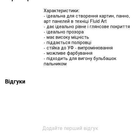
Характеристики:
- ідеальна для створення картин, панно,
арт панелей в техніці Fluid Art
- дає ідеально рівне і глянсове покриття
- ідеально прозора
- має високу міцність
- піддається поліровці
- стійка до УФ - випромінювання
- можливе фарбування
- підходить для вигону бульбашок
пальником
Відгуки
Додайте перший відгук