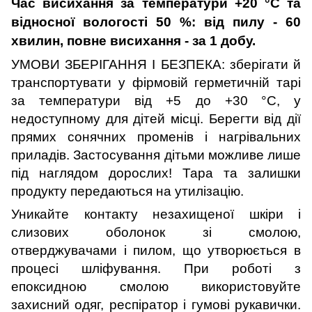
Час висихання за температури +20 °С та
відносної вологості 50 %: від пилу - 60
хвилин, повне висихання - за 1 добу.
УМОВИ ЗБЕРІГАННЯ І БЕЗПЕКА:
зберігати й
транспортувати у фірмовій герметичній тарі
за температури від +5 до +30
°С, у
недоступному для дітей місці. Берегти від дії
прямих сонячних променів і нагрівальних
приладів. Застосування дітьми можливе лише
під наглядом дорослих! Тара та залишки
продукту передаються на утилізацію.
Уникайте контакту незахищеної шкіри і
слизових оболонок зі смолою,
отверджувачами і пилом, що утворюється в
процесі шліфування. При роботі з
епоксидною смолою використовуйте
захисний одяг, респіратор і гумові рукавички.