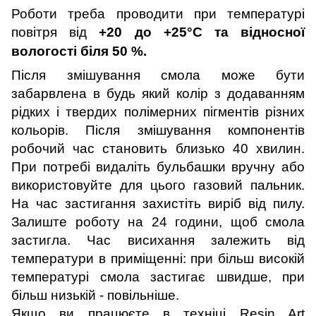
Роботи треба проводити при температурі
повітря від
+20 до +25°С та відносної
вологості біля 50 %.
Після змішування смола може бути
забарвлена ​​в будь який колір з додаванням
рідких і твердих полімерних пігментів різних
кольорів. Після змішування компонентів
робочий час становить близько 40 хвилин.
При потребі видаліть бульбашки вручну або
використовуйте для цього газовий пальник.
На час застигання захистіть виріб від пилу.
Залиште роботу на 24 години, щоб смола
застигла. Час висихання залежить від
температури в приміщенні: при більш високій
температурі смола застигає швидше, при
більш низькій - повільніше.
Якщо ви працюєте в техніці
Resin
Art