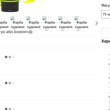
Фасу
гук або коментар
Хар