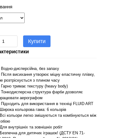
вання
Купити
актеристики
- Водно-дисперсійна, без запаху
- Після висихання утворює міцну еластичну плівку,
не розтріскується з плином часу
- Гарно тримає текстуру (heavy body)
- Тонкодисперсна структура фарби дозволяє
працювати аерографом
- Підходить для використання в техніці FLUID ART
-Широка кольорова гама: 6 кольорів
-Всі кольори легко змішуються та комбінуються між
собою
-Для внутрішніх та зовнішніх робіт
-Безпечна для дитячих іграшок! (ДСТУ EN 71-