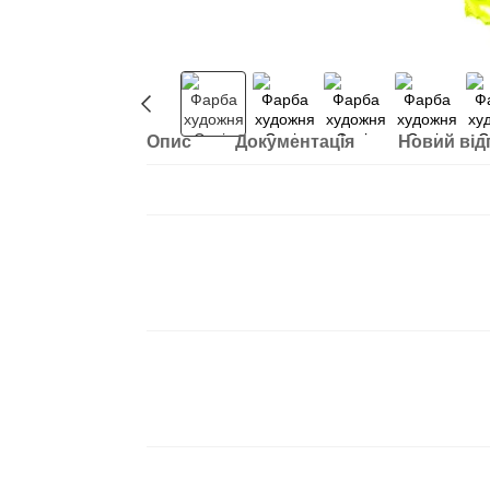
Опис
Документація
Новий від