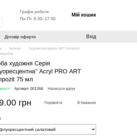
Графік роботи:
Мій кошик
Пн-Пт. 8:30–17:00
Вхід
Договір оферти
на
Каталог
Художні матеріали ART Kompozit
акрилові
ба художня Серія
уоресцентна" Acryl PRO ART
pozit 75 мл
вності
Артикул: 001268
Написати відгук
9.00 грн
Порівняти
В бажання
р