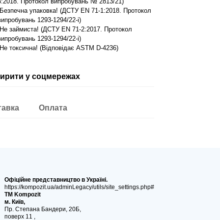
3:2018. Протокол випробувань № 2813/21)
-Безпечна упаковка! (ДСТУ EN 71-1:2018. Протокол
випробувань 1293-1294/22-i)
-Не займиста! (ДСТУ EN 71-2:2017. Протокол
випробувань 1293-1294/22-i)
-Не токсична! (Відповідає ASTM D-4236)
ирити у соцмережах
тавка
Оплата
Офіційне представництво в Україні.
https://kompozit.ua/adminLegacy/utils/site_settings.php#
ТМ Kompozit
м. Київ,
Пр. Степана Бандери, 20Б,
поверх 11 ,