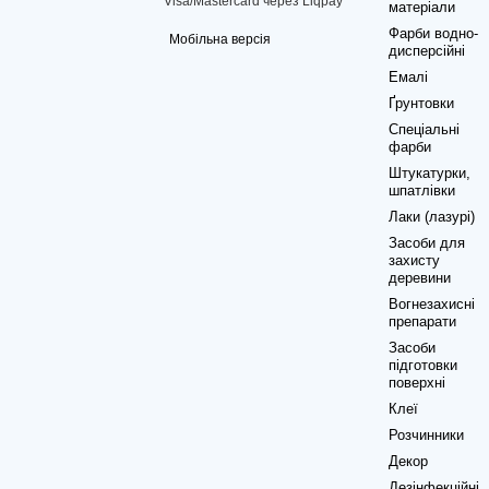
матеріали
Фарби водно-
Мобільна версія
дисперсійні
Емалі
Ґрунтовки
Спеціальні
фарби
Штукатурки,
шпатлівки
Лаки (лазурі)
Засоби для
захисту
деревини
Вогнезахисні
препарати
Засоби
підготовки
поверхні
Клеї
Розчинники
Декор
Дезінфекційні