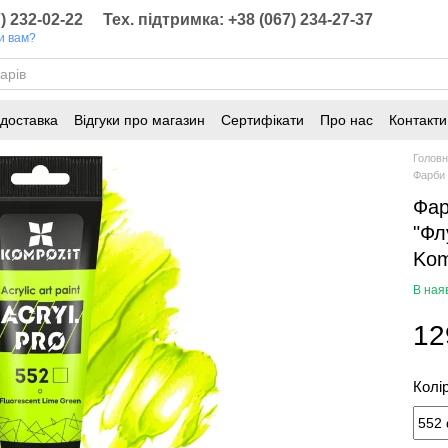
) 232-02-22
Тех. підтримка: +38 (067) 234-27-37
и вам?
 доставка
Відгуки про магазин
Сертифікати
Про нас
Контакти
онування
Статті
Голов
Фарби 
Фар
"Фл
Kom
В ная
12
Колі