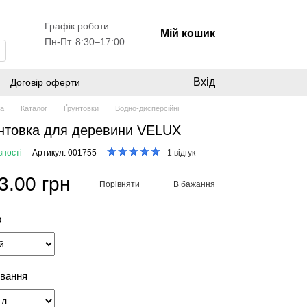
Графік роботи:
Мій кошик
Пн-Пт. 8:30–17:00
Вхід
Договір оферти
на
Каталог
Ґрунтовки
Водно-дисперсійні
нтовка для деревини VELUX
вності
Артикул: 001755
1 відгук
3.00 грн
Порівняти
В бажання
р
вання