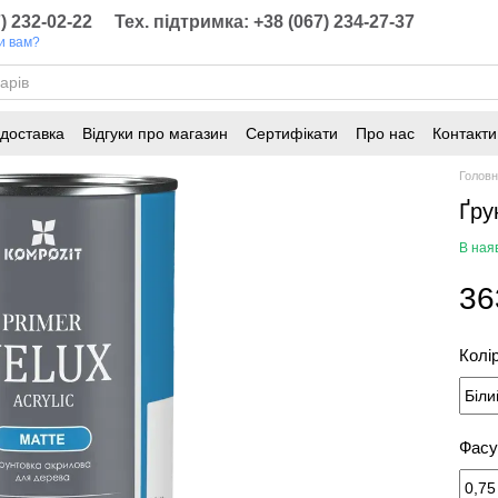
) 232-02-22
Тех. підтримка: +38 (067) 234-27-37
и вам?
 доставка
Відгуки про магазин
Сертифікати
Про нас
Контакти
онування
Статті
Голов
Ґру
В ная
36
Колі
Фасу