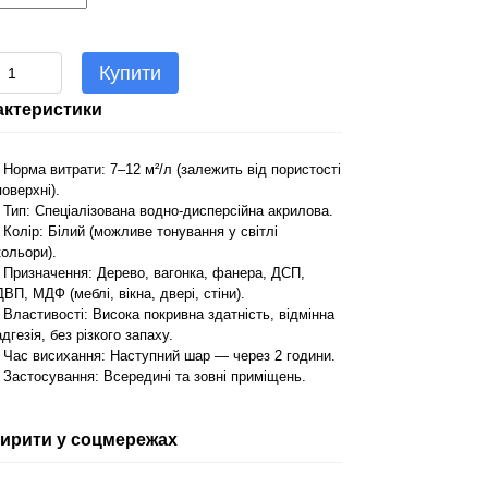
Купити
актеристики
- Норма витрати: 7–12 м²/л (залежить від пористості
поверхні).
- Тип: Спеціалізована водно-дисперсійна акрилова.
- Колір: Білий (можливе тонування у світлі
кольори).
- Призначення: Дерево, вагонка, фанера, ДСП,
ДВП, МДФ (меблі, вікна, двері, стіни).
- Властивості: Висока покривна здатність, відмінна
адгезія, без різкого запаху.
- Час висихання: Наступний шар — через 2 години.
- Застосування: Всередині та зовні приміщень.
ирити у соцмережах