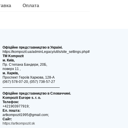
тавка
Оплата
Офіційне представництво в Україні.
https://kompozit.ua/adminLegacy/utils/site_settings.php#
ТМ Kompozit
м. Київ,
Пр. Степана Бандери, 20Б,
поверх 11 ,
м. Харків,
Проспект Героїв Харкова, 128-А
(067) 578-07-20, (057) 738-57-27
Офіційне представництво в Словаччині.
Kompozit Europe s. r. o.
Телефон:
+421903977919;
Ел. пошта:
artkompozit1995@gmail.com;
Сайт:
https://artkompozit.sk