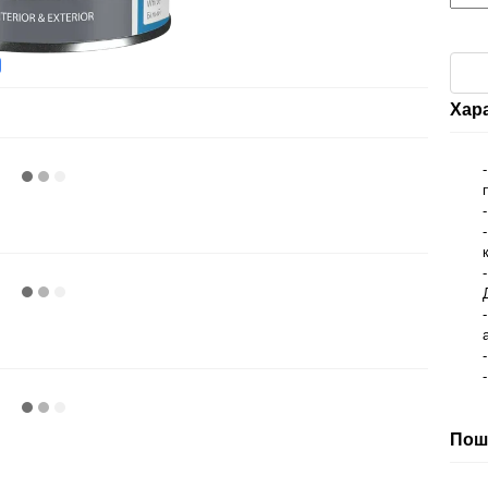
Хар
Пош