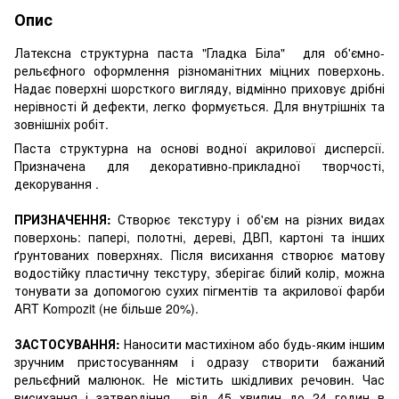
Опис
Латексна структурна паста "Гладка Біла" для об'ємно-
рельєфного оформлення різноманітних міцних поверхонь.
Надає поверхні шорсткого вигляду, відмінно приховує дрібні
нерівності й дефекти, легко формується. Для внутрішніх та
зовнішніх робіт.
Паста структурна на основі водної акрилової дисперсії.
Призначена для декоративно-прикладної творчості,
декорування .
ПРИЗНАЧЕННЯ:
Створює текстуру і об'єм на різних видах
поверхонь: папері, полотні, дереві, ДВП, картоні та інших
ґрунтованих поверхнях. Після висихання створює матову
водостійку пластичну текстуру, зберігає білий колір, можна
тонувати за допомогою сухих пігментів та акрилової фарби
ART Kompozit (не більше 20%).
ЗАСТОСУВАННЯ:
Наносити мастихіном або будь-яким іншим
зручним пристосуванням і одразу створити бажаний
рельєфний малюнок. Не містить шкідливих речовин. Час
висихання і затвердіння - від 45 хвилин до 24 годин в