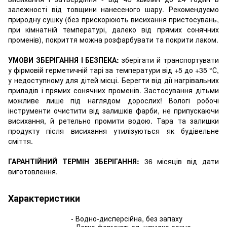
залежності від товщини нанесеного шару. Рекомендуємо
природну сушку (без прискорюють висихання пристосувань,
при кімнатній температурі, далеко від прямих сонячних
променів), покриття можна розфарбувати та покрити лаком.
УМОВИ ЗБЕРІГАННЯ І БЕЗПЕКА:
зберігати й транспортувати
у фірмовій герметичній тарі за температури від +5 до +35 °С,
у недоступному для дітей місці. Берегти від дії нагрівальних
приладів і прямих сонячних променів. Застосування дітьми
можливе лише під наглядом дорослих! Вологі робочі
інструменти очистити від залишків фарби, не припускаючи
висихання, й ретельно промити водою. Тара та залишки
продукту після висихання утилізуються як будівельне
сміття.
ГАРАНТІЙНИЙ ТЕРМІН ЗБЕРІГАННЯ:
36 місяців від дати
виготовлення.
Характеристики
- Водно-дисперсійна, без запаху
- Легко формується, швидко сохне