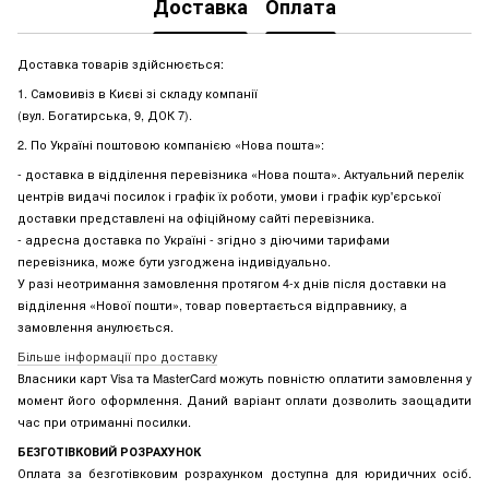
Доставка
Оплата
Доставка товарів здійснюється:
1. Самовивіз в Києві зі складу компанії
(вул. Богатирська, 9, ДОК 7).
2. По Україні поштовою компанією «Нова пошта»:
- доставка в відділення перевізника «Нова пошта». Актуальний перелік
центрів видачі посилок і графік їх роботи, умови і графік кур'єрської
доставки представлені на офіційному сайті перевізника.
- адресна доставка по Україні - згідно з діючими тарифами
перевізника, може бути узгоджена індивідуально.
У разі неотримання замовлення протягом 4-х днів після доставки на
відділення «Нової пошти», товар повертається відправнику, а
замовлення анулюється.
Більше інформації про доставку
Власники карт Visa та MasterCard можуть повністю оплатити замовлення у
момент його оформлення. Даний варіант оплати дозволить заощадити
час при отриманні посилки.
БЕЗГОТІВКОВИЙ РОЗРАХУНОК
Оплата за безготівковим розрахунком доступна для юридичних осіб.